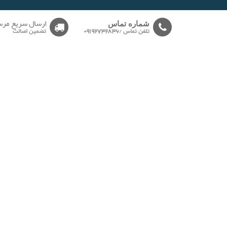
-------
ارسال سریع مرس
شماره تماس
تلفن تماس /09192732836
تضمین اصالت